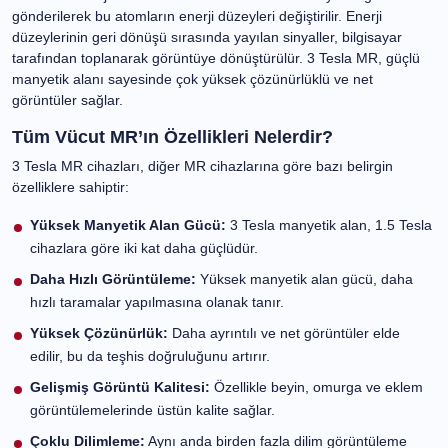
yaratır ve bu manyetik alan, vücuttaki hidrojen atomlarını
hizalar. Ardından radyo dalgaları gönderilerek bu
atomların enerji düzeyleri değiştirilir. Enerji düzeylerinin
geri dönüşü sırasında yayılan sinyaller, bilgisayar
tarafından toplanarak görüntüye dönüştürülür. 3 Tesla MR,
güçlü manyetik alanı sayesinde çok yüksek çözünürlüklü
ve net görüntüler sağlar.
Tüm Vücut MR’ın Özellikleri Nelerdir?
3 Tesla MR cihazları, diğer MR cihazlarına göre bazı belirgin
özelliklere sahiptir:
Yüksek Manyetik Alan Gücü:
3 Tesla manyetik alan, 1.5
Tesla cihazlara göre iki kat daha güçlüdür.
Daha Hızlı Görüntüleme:
Yüksek manyetik alan gücü,
daha hızlı taramalar yapılmasına olanak tanır.
Yüksek Çözünürlük:
Daha ayrıntılı ve net görüntüler
elde edilir, bu da teşhis doğruluğunu artırır.
Gelişmiş Görüntü Kalitesi:
Özellikle beyin, omurga ve