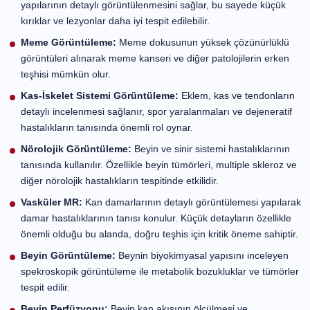
3 Tesla MR, geniş bir yelpazede tıbbi görüntüleme
uygulamaları için kullanılabilir. Başlıca kullanım alanları
şunlardır:
Küçük Kemik Görüntüleme:
3 Tesla MR, küçük kemik
yapılarının detaylı görüntülenmesini sağlar, bu sayede
küçük kırıklar ve lezyonlar daha iyi tespit edilebilir.
Meme Görüntüleme:
Meme dokusunun yüksek
çözünürlüklü görüntüleri alınarak meme kanseri ve
diğer patolojilerin erken teşhisi mümkün olur.
Kas-İskelet Sistemi Görüntüleme:
Eklem, kas ve
tendonların detaylı incelenmesi sağlanır, spor
yaralanmaları ve dejeneratif hastalıkların tanısında
önemli rol oynar.
Nörolojik Görüntüleme:
Beyin ve sinir sistemi
hastalıklarının tanısında kullanılır. Özellikle beyin
tümörleri, multiple skleroz ve diğer nörolojik
hastalıkların tespitinde etkilidir.
Vasküler MR:
Kan damarlarının detaylı görüntülemesi