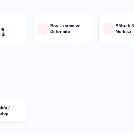
k
Boy Uzatma ve
Böbrek 
liği
Deformite
Merkezi
niği
lığı /
oloji