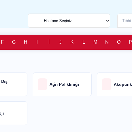
F
G
H
I
İ
J
K
L
M
N
O
P
e Diş
Ağrı Polikliniği
Akupun
oji