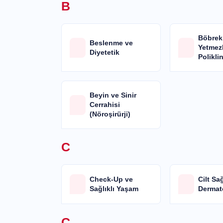
B
Böbre
Beslenme ve
Yetmez
Diyetetik
Polikli
Beyin ve Sinir
Cerrahisi
(Nöroşirürji)
C
Check-Up ve
Cilt Sağ
Sağlıklı Yaşam
Dermat
Ç