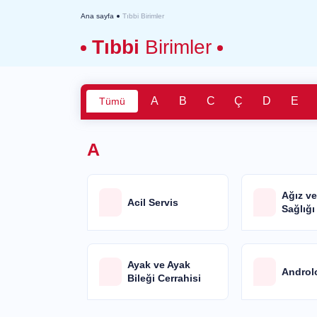
Ana sayfa
Tıbbi Birimler
Tıbbi
Birimler
A
B
C
Ç
D
E
Tümü
A
Ağız v
Acil Servis
Sağlığı
Ayak ve Ayak
Androl
Bileği Cerrahisi