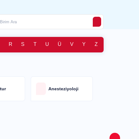
R
S
T
U
Ü
V
Y
Z
ktur
Anesteziyoloji