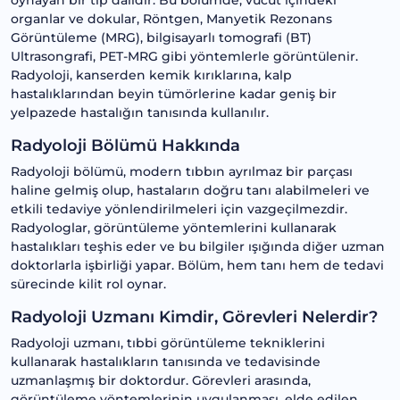
oynayan bir tıp dalıdır. Bu bölümde, vücut içindeki
organlar ve dokular, Röntgen, Manyetik Rezonans
Görüntüleme (MRG), bilgisayarlı tomografi (BT)
Ultrasongrafi, PET-MRG gibi yöntemlerle görüntülenir.
Radyoloji, kanserden kemik kırıklarına, kalp
hastalıklarından beyin tümörlerine kadar geniş bir
yelpazede hastalığın tanısında kullanılır.
Radyoloji Bölümü Hakkında
Radyoloji bölümü, modern tıbbın ayrılmaz bir parçası
haline gelmiş olup, hastaların doğru tanı alabilmeleri ve
etkili tedaviye yönlendirilmeleri için vazgeçilmezdir.
Radyologlar, görüntüleme yöntemlerini kullanarak
hastalıkları teşhis eder ve bu bilgiler ışığında diğer uzman
doktorlarla işbirliği yapar. Bölüm, hem tanı hem de tedavi
sürecinde kilit rol oynar.
Radyoloji Uzmanı Kimdir, Görevleri Nelerdir?
Radyoloji uzmanı, tıbbi görüntüleme tekniklerini
kullanarak hastalıkların tanısında ve tedavisinde
uzmanlaşmış bir doktordur. Görevleri arasında,
görüntüleme yöntemlerinin uygulanması, elde edilen