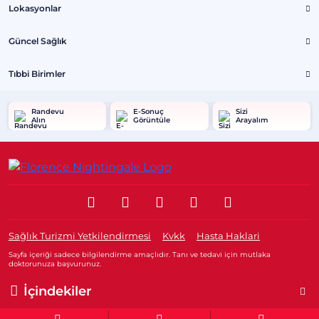
Lokasyonlar
Güncel Sağlık
Tıbbi Birimler
Randevu
E-Sonuç
Sizi
Alın
Görüntüle
Arayalım
Sağlık Turizmi Yetkilendirmesi
Kvkk
Hasta Haklari
Sayfa içeriği sadece bilgilendirme amaçlıdır. Tanı ve tedavi için mutlaka
doktorunuza başvurunuz.
@2026 Grup Florence Nightingale Hastaneleri
İçindekiler
Editör: Uğurcan Durmuş - 0 549 455 55 46. - Güncelleme Tarihi: 21.01.2026