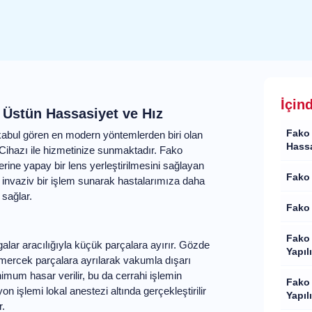
İçin
de Üstün Hassasiyet ve Hız
Fako 
apında kabul gören en modern
Hassa
nolojisini, en son nesil Fako Cihazı ile
ktlı göz merceğinin çıkarılmasını ve
Fako 
n ileri teknoloji ürünü bir cihazdır. Bu
stalarımıza daha hızlı iyileşme süreci ve
Fako 
Fako 
Yapıl
nik dalgalar aracılığıyla küçük parçalara
n ucu yerleştirilir ve mercek parçalara
Fako 
ırasında göz içindeki dokulara minimum
Yapıl
ni ve güvenliğini artırır.