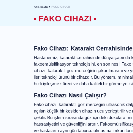
Ana sayfa
FAKO CIHAZI
FAKO CIHAZI
Fako Cihazı: Katarakt Cerrahisin
Hastanemiz, katarakt cerrahisinde dünya ç
yöntemlerden biri olan fakoemülsifikasyon tek
hizmetinize sunmaktadır. Fako cihazı, katara
yerine yapay bir lens yerleştirilmesini sağlaya
yöntem, minimal invaziv bir işlem sunarak ha
daha kaliteli bir görme yetisi sağlar.
Fako Cihazı Nasıl Çalışır?
Fako cihazı, kataraktlı göz merceğini ultraso
ayırır. Gözde açılan küçük bir kesiden cihazı
ayrılarak vakumla dışarı çekilir. Bu işlem s
hasar verilir, bu da cerrahi işlemin hassasiyeti