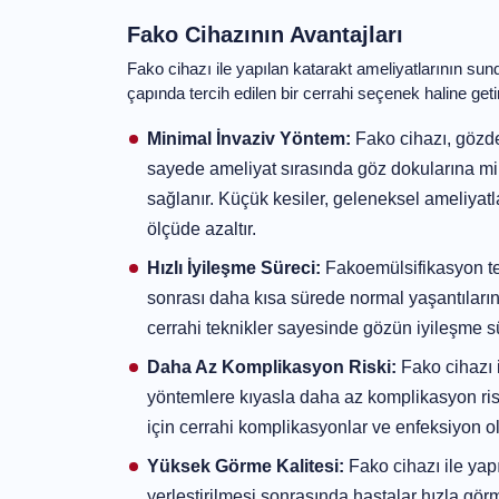
Fakoemülsifikasyon işlemi lokal anestezi altı
gün taburcu olmasına imkan tanır.
Fako Cihazının Avantajları
Fako cihazı ile yapılan katarakt ameliyatlar
dünya çapında tercih edilen bir cerrahi seçen
başlıca avantajları:
Minimal İnvaziv Yöntem:
Fako cihazı, 
uygulanır. Bu sayede ameliyat sırası
verilerek daha hızlı iyileşme sağlanır. 
göre enfeksiyon riskini de önemli ölçüde
Hızlı İyileşme Süreci:
Fakoemülsifikasy
ameliyat sonrası daha kısa sürede norm
kesiler ve hassas cerrahi teknikler saye
Daha Az Komplikasyon Riski:
Fako cih
yöntemlere kıyasla daha az komplikasyon