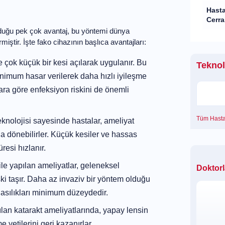
nda gerçekleştirilir ve hastaların aynı
Hast
Cerr
ının sunduğu pek çok avantaj, bu yöntemi
ek haline getirmiştir. İşte fako cihazının
Tekno
gözde çok küçük bir kesi açılarak
nda göz dokularına minimum hasar
Tüm Hast
Küçük kesiler, geleneksel ameliyatlara
 azaltır.
on teknolojisi sayesinde hastalar,
al yaşantılarına dönebilirler. Küçük
Doktor
sinde gözün iyileşme süresi hızlanır.
azı ile yapılan ameliyatlar, geleneksel
 riski taşır. Daha az invaziv bir