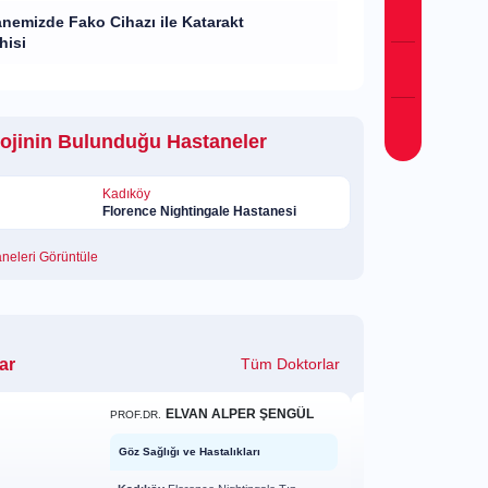
anemizde Fako Cihazı ile Katarakt
ahisi
lojinin Bulunduğu Hastaneler
Kadıköy
Florence Nightingale Hastanesi
aneleri Görüntüle
lar
Tüm Doktorlar
ELVAN ALPER ŞENGÜL
PROF.DR.
Göz Sağlığı ve Hastalıkları