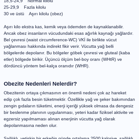
VKİ= Vücut ağırlığı (kg)2 ÷ Boy (m)2
VKİ Hesaplayıcı
Vücut kütle indeksi Kilo durumu
<18,5 Düşük kilolu
18,5-24,9 Normal kilolu
25-29,9 Fazla kilolu
30 ve üstü Aşırı kilolu (obez)
Aşırı kilo ekstra kas, kemik veya ödemden de
kaynaklanabilir. Ancak obez insanların vücudundaki esas
ağırlık kaynağı yağlardır.
Bel çevresi (waist circumference-WC) VKİ ile birlikte vücut
yağlanması hakkında indirekt fikir verir. Vücutta yağ belli
bölgelerde depolanır. Bu bölgeler göbek çevresi ve
gluteal (kaba etler) bölgede birikir. Üçüncü ölçüm bel-boy
oranı (WHtR) ve dördüncü yöntem bel-kalça oranıdır
(WHR).
Obezite Nedenleri Nelerdir?