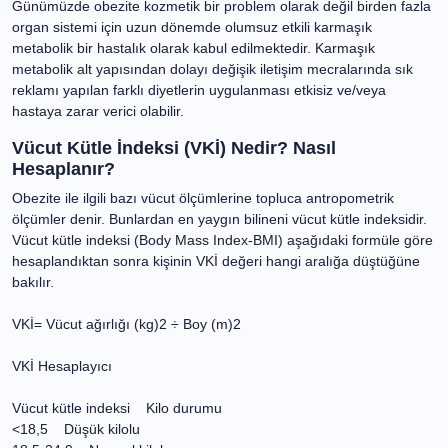
kullanılan ifadeler olsa da aynı tıbbi olarak aynı kavramları
ifade etmez. Kilo aralıkları vücut kütle indeksine göre
belirlenmiştir.
Günümüzde obezite kozmetik bir problem olarak değil
birden fazla organ sistemi için uzun dönemde olumsuz
etkili karmaşık metabolik bir hastalık olarak kabul
edilmektedir. Karmaşık metabolik alt yapısından dolayı
değişik iletişim mecralarında sık reklamı yapılan farklı
diyetlerin uygulanması etkisiz ve/veya hastaya zarar verici
olabilir.
Vücut Kütle İndeksi (VKİ) Nedir? Nasıl
Hesaplanır?
Obezite ile ilgili bazı vücut ölçümlerine topluca
antropometrik ölçümler denir. Bunlardan en yaygın
bilineni vücut kütle indeksidir.
Vücut kütle indeksi (Body Mass Index-BMI) aşağıdaki
formüle göre hesaplandıktan sonra kişinin VKİ değeri
hangi aralığa düştüğüne bakılır.