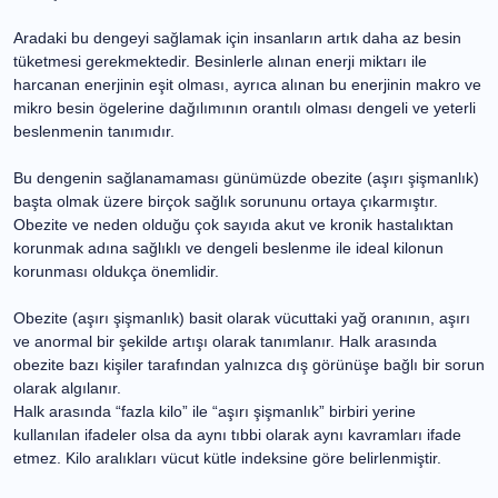
geçmişteki insana göre duyduğu ihtiyacın oldukça altında
olduğu anlamına gelir.
Aradaki bu dengeyi sağlamak için insanların artık daha az
besin tüketmesi gerekmektedir. Besinlerle alınan enerji
miktarı ile harcanan enerjinin eşit olması, ayrıca alınan bu
enerjinin makro ve mikro besin ögelerine dağılımının
orantılı olması dengeli ve yeterli beslenmenin tanımıdır.
Bu dengenin sağlanamaması günümüzde obezite (aşırı
şişmanlık) başta olmak üzere birçok sağlık sorununu
ortaya çıkarmıştır. Obezite ve neden olduğu çok sayıda
akut ve kronik hastalıktan korunmak adına sağlıklı ve
dengeli beslenme ile ideal kilonun korunması oldukça
önemlidir.
Obezite (aşırı şişmanlık) basit olarak vücuttaki yağ
oranının, aşırı ve anormal bir şekilde artışı olarak
tanımlanır. Halk arasında obezite bazı kişiler tarafından
yalnızca dış görünüşe bağlı bir sorun olarak algılanır.
Halk arasında “fazla kilo” ile “aşırı şişmanlık” birbiri yerine