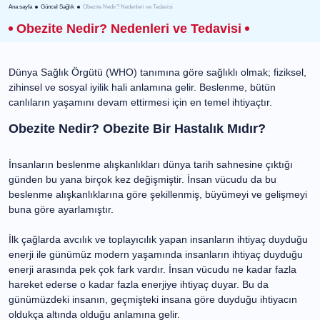
Ana sayfa
Güncel Sağlık
Obezite Nedir? Nedenleri ve Tedavisi
Obezite Nedir? Nedenleri ve Tedavisi
Dünya Sağlık Örgütü (WHO) tanımına göre sağlıklı olmak;
fiziksel, zihinsel ve sosyal iyilik hali anlamına gelir.
Beslenme, bütün canlıların yaşamını devam ettirmesi için
en temel ihtiyaçtır.
Obezite Nedir? Obezite Bir Hastalık Mıdır?
İnsanların beslenme alışkanlıkları dünya tarih sahnesine
çıktığı günden bu yana birçok kez değişmiştir. İnsan
vücudu da bu beslenme alışkanlıklarına göre şekillenmiş,
büyümeyi ve gelişmeyi buna göre ayarlamıştır.
İlk çağlarda avcılık ve toplayıcılık yapan insanların ihtiyaç
duyduğu enerji ile günümüz modern yaşamında
insanların ihtiyaç duyduğu enerji arasında pek çok fark
vardır. İnsan vücudu ne kadar fazla hareket ederse o kadar
fazla enerjiye ihtiyaç duyar. Bu da günümüzdeki insanın,