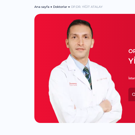
Ana sayfa
Doktorlar
OP.DR. YİĞİT ATALAY
OP
Y
İsta
O