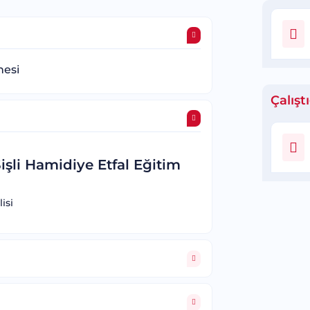
nesi
Çalışt
Şişli Hamidiye Etfal Eğitim
isi