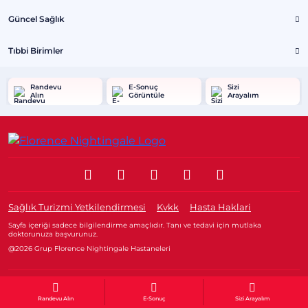
Güncel Sağlık
Tıbbi Birimler
Randevu
E-Sonuç
Sizi
Alın
Görüntüle
Arayalım
Sağlık Turizmi Yetkilendirmesi
Kvkk
Hasta Haklari
Sayfa içeriği sadece bilgilendirme amaçlıdır. Tanı ve tedavi için mutlaka
doktorunuza başvurunuz.
@2026 Grup Florence Nightingale Hastaneleri
Editör: Uğurcan Durmuş - 0 549 455 55 46. - Güncelleme Tarihi: 21.01.2026
Randevu Alın
E-Sonuç
Sizi Arayalım