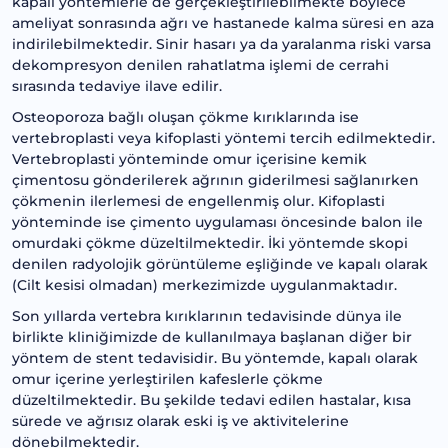
kapalı yöntemlerle de gerçekleştirilebilmekte böylece
ameliyat sonrasında ağrı ve hastanede kalma süresi en aza
indirilebilmektedir. Sinir hasarı ya da yaralanma riski varsa
dekompresyon denilen rahatlatma işlemi de cerrahi
sırasında tedaviye ilave edilir.
Osteoporoza bağlı oluşan çökme kırıklarında ise
vertebroplasti veya kifoplasti yöntemi tercih edilmektedir.
Vertebroplasti yönteminde omur içerisine kemik
çimentosu gönderilerek ağrının giderilmesi sağlanırken
çökmenin ilerlemesi de engellenmiş olur. Kifoplasti
yönteminde ise çimento uygulaması öncesinde balon ile
omurdaki çökme düzeltilmektedir. İki yöntemde skopi
denilen radyolojik görüntüleme eşliğinde ve kapalı olarak
(Cilt kesisi olmadan) merkezimizde uygulanmaktadır.
Son yıllarda vertebra kırıklarının tedavisinde dünya ile
birlikte kliniğimizde de kullanılmaya başlanan diğer bir
yöntem de stent tedavisidir. Bu yöntemde, kapalı olarak
omur içerine yerleştirilen kafeslerle çökme
düzeltilmektedir. Bu şekilde tedavi edilen hastalar, kısa
sürede ve ağrısız olarak eski iş ve aktivitelerine
dönebilmektedir.