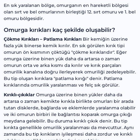
En sık yaralanan bölge, omurganın en hareketli bölgesi
olan sırt ve bel omurlarının birleştiği 12. sırt omuru ve 1. bel
omuru bölgesidir.
Omurga kırıkları kaç şekilde oluşabilir?
Çökme Kırıkları – Patlama Kırıkları
Bir kemiğin üzerine
fazla yük binerse kemik kırılır. En sık görülen kırık tipi
omurun ön kısmının çöktüğü "çökme kırıklarıdır". Eğer
omurga üzerine binen yük daha da artarsa o zaman
omurun orta ve arka kısmı da kırılır ve kırık parçaları
omurilik kanalına doğru ilerleyerek omuriliği zedeleyebilir.
Bu tip oluşan kırıklara "patlama kırığı" denir. Patlama
kırıklarında omurilik yaralanması ve felç sık görülür.
Kırıklı-çıkıklar
Omurga üzerine binen yükler daha da
artarsa o zaman kemikte kırıkla birlikte omurları bir arada
tutan disklerde, bağlarda ve eklemlerde yaralanma olabilir
ve iki omurun birbiri ile bağlantısı koparak omurga çıkığı
meydana gelebilir. Bu duruma kırıklı çıkık denir. Bu tip
kırıkta genellikle omurilik yaralanması da mevcuttur. Aynı
zamanda bu tip kırıkların iyileşmesi daha zordur ve kırıklı