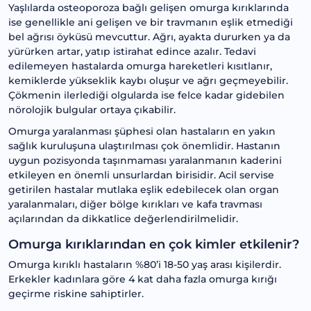
Yaşlılarda osteoporoza bağlı gelişen omurga kırıklarında
ise genellikle ani gelişen ve bir travmanın eşlik etmediği
bel ağrısı öyküsü mevcuttur. Ağrı, ayakta dururken ya da
yürürken artar, yatıp istirahat edince azalır. Tedavi
edilemeyen hastalarda omurga hareketleri kısıtlanır,
kemiklerde yükseklik kaybı oluşur ve ağrı geçmeyebilir.
Çökmenin ilerlediği olgularda ise felce kadar gidebilen
nörolojik bulgular ortaya çıkabilir.
Omurga yaralanması şüphesi olan hastaların en yakın
sağlık kuruluşuna ulaştırılması çok önemlidir. Hastanın
uygun pozisyonda taşınmaması yaralanmanın kaderini
etkileyen en önemli unsurlardan birisidir. Acil servise
getirilen hastalar mutlaka eşlik edebilecek olan organ
yaralanmaları, diğer bölge kırıkları ve kafa travması
açılarından da dikkatlice değerlendirilmelidir.
Omurga kırıklarından en çok kimler etkilenir?
Omurga kırıklı hastaların %80’i 18-50 yaş arası kişilerdir.
Erkekler kadınlara göre 4 kat daha fazla omurga kırığı
geçirme riskine sahiptirler.