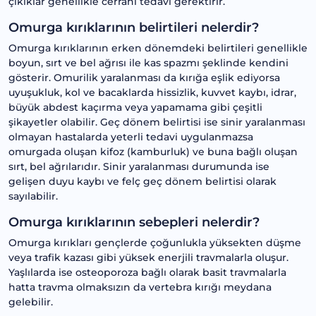
çıkıklar genellikle cerrahi tedavi gerektirir.
Omurga kırıklarının belirtileri nelerdir?
Omurga kırıklarının erken dönemdeki belirtileri genellikle
boyun, sırt ve bel ağrısı ile kas spazmı şeklinde kendini
gösterir. Omurilik yaralanması da kırığa eşlik ediyorsa
uyuşukluk, kol ve bacaklarda hissizlik, kuvvet kaybı, idrar,
büyük abdest kaçırma veya yapamama gibi çeşitli
şikayetler olabilir. Geç dönem belirtisi ise sinir yaralanması
olmayan hastalarda yeterli tedavi uygulanmazsa
omurgada oluşan kifoz (kamburluk) ve buna bağlı oluşan
sırt, bel ağrılarıdır. Sinir yaralanması durumunda ise
gelişen duyu kaybı ve felç geç dönem belirtisi olarak
sayılabilir.
Omurga kırıklarının sebepleri nelerdir?
Omurga kırıkları gençlerde çoğunlukla yüksekten düşme
veya trafik kazası gibi yüksek enerjili travmalarla oluşur.
Yaşlılarda ise osteoporoza bağlı olarak basit travmalarla
hatta travma olmaksızın da vertebra kırığı meydana
gelebilir.