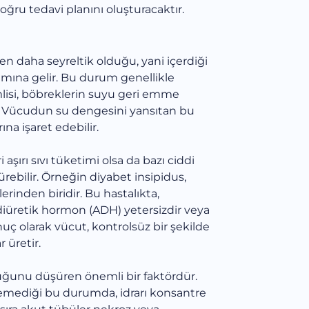
doğru tedavi planını oluşturacaktır.
en daha seyreltik olduğu, yani içerdiği
mına gelir. Bu durum genellikle
mlisi, böbreklerin suyu geri emme
. Vücudun su dengesini yansıtan bu
ına işaret edebilir.
ırı sıvı tüketimi olsa da bazı ciddi
rebilir. Örneğin diyabet insipidus,
rinden biridir. Bu hastalıkta,
diüretik hormon (ADH) yetersizdir veya
ç olarak vücut, kontrolsüz bir şekilde
 üretir.
uğunu düşüren önemli bir faktördür.
iremediği bu durumda, idrarı konsantre