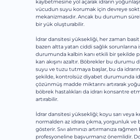
kaybetmesine yol açarak idrarın yoğunlaş
vücudun suyu korumak için devreye sokt
mekanizmasıdır. Ancak bu durumun sürekl
bir yük oluşturabilir.
İdrar dansitesi yüksekliği, her zaman basit 
bazen altta yatan ciddi sağlık sorunlarına 
durumunda kalbin kanı etkili bir şekild
kan akışını azaltır. Böbrekler bu durumu 
suyu ve tuzu tutmaya başlar, bu da idrar
şekilde, kontrolsüz diyabet durumunda idr
çözünmüş madde miktarını artırarak yoğun
böbrek hastalıkları da idrarı konsantre e
artırabilir.
İdrar dansitesi yüksekliği; koyu sarı veya k
normalden az idrara çıkma, yorgunluk ve b
gösterir. Sıvı alımınızı artırmanıza rağmen 
profesyoneline başvurmanız önemlidir. Do