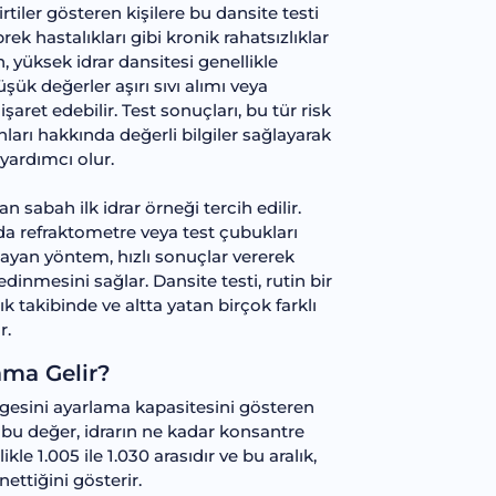
rtiler gösteren kişilere bu dansite testi
rek hastalıkları gibi kronik rahatsızlıklar
 yüksek idrar dansitesi genellikle
k değerler aşırı sıvı alımı veya
aret edebilir. Test sonuçları, bu tür risk
nları hakkında değerli bilgiler sağlayarak
yardımcı olur.
n sabah ilk idrar örneği tercih edilir.
da refraktometre veya test çubukları
lmayan yöntem, hızlı sonuçlar vererek
inmesini sağlar. Dansite testi, rutin bir
ık takibinde ve altta yatan birçok farklı
r.
ama Gelir?
ngesini ayarlama kapasitesini gösteren
n bu değer, idrarın ne kadar konsantre
kle 1.005 ile 1.030 arasıdır ve bu aralık,
ettiğini gösterir.