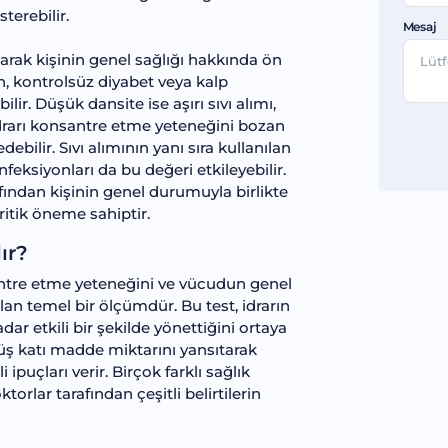
terebilir.
Mesaj
ılarak kişinin genel sağlığı hakkında ön
on, kontrolsüz diyabet veya kalp
lir. Düşük dansite ise aşırı sıvı alımı,
idrarı konsantre etme yeteneğini bozan
ebilir. Sıvı alımının yanı sıra kullanılan
enfeksiyonları da bu değeri etkileyebilir.
fından kişinin genel durumuyla birlikte
ritik öneme sahiptir.
ır?
nsantre etme yeteneğini ve vücudun genel
an temel bir ölçümdür. Bu test, idrarın
r etkili bir şekilde yönettiğini ortaya
üş katı madde miktarını yansıtarak
çları verir. Birçok farklı sağlık
orlar tarafından çeşitli belirtilerin