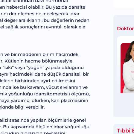
hastalıklarından bazı hormonal
nın habercisi olabilir. Bu yazıda dansite
rını derinlemesine inceleyerek idrar
l değer aralıklarını, bu değerlerin neden
 sağlık sonuçlarını ayrıntılı olarak ele
Doktor
nen ve bir maddenin birim hacimdeki
iktir. Kütlenin hacme bölünmesiyle
 “sıkı” veya “yoğun” yapıda olduğunu
 aynı hacimdeki daha düşük dansiteli bir
lerin birbirinden ayırt edilmesini
ında ise bu kavram, vücut sıvılarının ve
kemik yoğunluğu (dansitometrisi) ölçümü,
aya yardımcı olurken, kan plazmasının
nda bilgi verebilir.
alizi sırasında yapılan ölçümlerle genel
ir. Bu kapsamda ölçülen idrar yoğunluğu,
Tıbbi 
 vücudun hidrasyon seviyesini