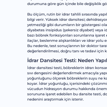
durumuna göre gün içinde bile değişiklik gös
Bu ölçüm, rutin bir idrar tahlili sırasında yap
bilgi verir. Yüksek idrar dansitesi; dehidrasy
yetmezliği gibi durumların bir göstergesi olabi
diyabetes insipidus (şekersiz diyabet) veya 
bazı böbrek fonksiyonları sorunlarına işaret ed
ilaçlar, beslenme alışkanlıkları ve idrar yolu 
Bu nedenle, test sonuçlarının bir doktor tara
değerlendirilmesi, doğru tanı ve tedavi için k
İdrar Dansitesi Testi: Neden Yapıl
İdrar dansitesi testi, böbreklerin idrarı ko
sıvı dengesini değerlendirmek amacıyla yapıl
yoğunluğunu ölçerek böbreklerin suyu ne kada
koyar. İdrar yoğunluğu, içerisindeki çözünm
vücudun hidrasyon durumu hakkında önemli ipu
sorununa işaret edebilen bu dansite testi, dokt
nedenini araştırmak için istenir.