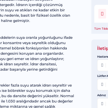
tergedir. İdrarın içerdiği çözünmüş
 suyu ve atıkları ne kadar etkin bir
 nedenle, basit bir fiziksel özellik olan
 haline gelmiştir.
Tüm Tıbbi
maddelerin suya oranla yoğunluğunu ifade
ar konsantre veya seyreltik olduğunu
e temel böbrek fonksiyonları hakkında
İlet
 dengesini koruyan ana organlardır.
Hastane
 geri emer ve idrarı yoğunlaştırır;
idrarı seyreltir. İdrar dansitesi,
adar başarıyla yerine getirdiğini
Lütfen 
ekler fazla suyu atarak idrarı seyreltir ve
da ise böbrekler suyu korumak için daha
Adınız
r, bu da dansite değerini yükseltir. Normal
 ile 1.030 aralığındadır ancak bu değerler
erleme miktarına ve genel sağlık