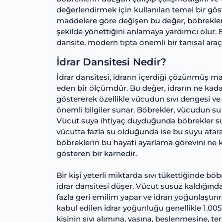
değerlendirmek için kullanılan temel bir gös
maddelere göre değişen bu değer, böbreklerin
şekilde yönettiğini anlamaya yardımcı olur. Bu
dansite, modern tıpta önemli bir tanısal araç
İdrar Dansitesi Nedir?
İdrar dansitesi, idrarın içerdiği çözünmüş 
eden bir ölçümdür. Bu değer, idrarın ne kad
göstererek özellikle vücudun sıvı dengesi v
önemli bilgiler sunar. Böbrekler, vücudun su
Vücut suya ihtiyaç duyduğunda böbrekler suyu
vücutta fazla su olduğunda ise bu suyu atarak 
böbreklerin bu hayati ayarlama görevini ne k
gösteren bir karnedir.
Bir kişi yeterli miktarda sıvı tükettiğinde böbr
idrar dansitesi düşer. Vücut susuz kaldığın
fazla geri emilim yapar ve idrarı yoğunlaştırı
kabul edilen idrar yoğunluğu genellikle 1.005
kişinin sıvı alımına, yaşına, beslenmesine, t