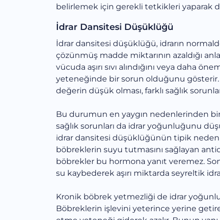
belirlemek için gerekli tetkikleri yaparak 
İdrar Dansitesi Düşüklüğü
İdrar dansitesi düşüklüğü, idrarın normald
çözünmüş madde miktarının azaldığı anla
vücuda aşırı sıvı alındığını veya daha öne
yeteneğinde bir sorun olduğunu gösterir
değerin düşük olması, farklı sağlık sorunlar
Bu durumun en yaygın nedenlerinden biri aş
sağlık sorunları da idrar yoğunluğunu düşü
idrar dansitesi düşüklüğünün tipik nedenle
böbreklerin suyu tutmasını sağlayan anti
böbrekler bu hormona yanıt veremez. Sonu
su kaybederek aşırı miktarda seyreltik idrar
Kronik böbrek yetmezliği de idrar yoğunl
Böbreklerin işlevini yeterince yerine get