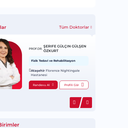
lar
Tüm Doktorlar
ŞERIFE GÜLÇIN GÜLŞEN
PROF.DR.
ÖZKURT
Fizik Tedavi ve Rehabilitasyon
Ataşehir
Florence Nightingale
Hastanesi
Randevu Al
Profili Gör
Birimler