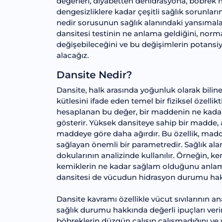
değerleri, diyabetten dehidrasyona, böbrek 
dengesizliklere kadar çeşitli sağlık sorunları
nedir sorusunun sağlık alanındaki yansımala
dansitesi testinin ne anlama geldiğini, norma
değişebileceğini ve bu değişimlerin potansiyel
alacağız.
Dansite Nedir?
Dansite, halk arasında yoğunluk olarak bili
kütlesini ifade eden temel bir fiziksel özell
hesaplanan bu değer, bir maddenin ne kadar
gösterir. Yüksek dansiteye sahip bir madde,
maddeye göre daha ağırdır. Bu özellik, madde
sağlayan önemli bir parametredir. Sağlık alan
dokularının analizinde kullanılır. Örneğin, 
kemiklerin ne kadar sağlam olduğunu anlam
dansitesi de vücudun hidrasyon durumu hakkı
Dansite kavramı özellikle vücut sıvılarının an
sağlık durumu hakkında değerli ipuçları ver
böbreklerin düzgün çalışıp çalışmadığını ve