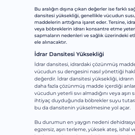
Bu aralığın dışına çıkan değerler ise farklı sa
dansitesi yüksekliği, genellikle vücudun sus
maddelerin arttığına işaret eder. Tersine, idra
veya böbreklerin idrarı konsantre etme yeten
sapmaların nedenleri ve sağlık üzerindeki etki
ele alınacaktır.
İdrar Dansitesi Yüksekliği
İdrar dansitesi, idrardaki çözünmüş madde
vücudun su dengesini nasıl yönettiği hakk
değerdir. İdrar dansitesi yüksekliği, idra
daha fazla çözünmüş madde içerdiği anla
vücudun yeterli sıvı almadığını veya aşırı s
ihtiyaç duyduğunda böbrekler suyu tutarak
bu da dansitenin yükselmesine yol açar.
Bu durumun en yaygın nedeni dehidrasyon
egzersiz, aşırı terleme, yüksek ateş, ish