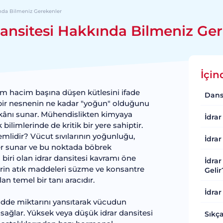
ında Bilmeniz Gerekenler
Dansitesi Hakkında Bilmeniz Ge
İçin
rim hacim başına düşen kütlesini ifade
Dans
m, bir nesnenin ne kadar "yoğun" olduğunu
mkânı sunar. Mühendislikten kimyaya
İdrar
bilimlerinde de kritik bir yere sahiptir.
emlidir? Vücut sıvılarının yoğunluğu,
İdrar
er sunar ve bu noktada böbrek
biri olan idrar dansitesi kavramı öne
İdra
erin atık maddeleri süzme ve konsantre
Gelir
n temel bir tanı aracıdır.
İdrar
adde miktarını yansıtarak vücudun
ağlar. Yüksek veya düşük idrar dansitesi
Sıkça