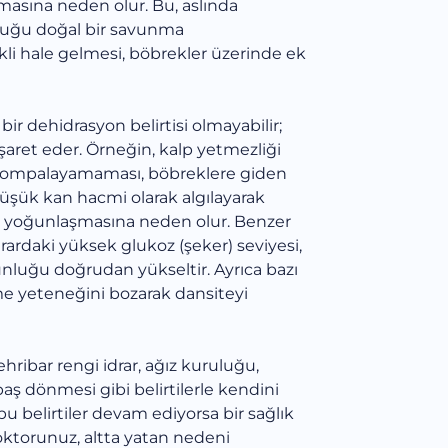
masına neden olur. Bu, aslında
uğu doğal bir savunma
i hale gelmesi, böbrekler üzerinde ek
bir dehidrasyon belirtisi olmayabilir;
işaret eder. Örneğin, kalp yetmezliği
e pompalayamaması, böbreklere giden
düşük kan hacmi olarak algılayarak
ın yoğunlaşmasına neden olur. Benzer
ardaki yüksek glukoz (şeker) seviyesi,
luğu doğrudan yükseltir. Ayrıca bazı
tme yeteneğini bozarak dansiteyi
ehribar rengi idrar, ağız kuruluğu,
aş dönmesi gibi belirtilerle kendini
bu belirtiler devam ediyorsa bir sağlık
ktorunuz, altta yatan nedeni