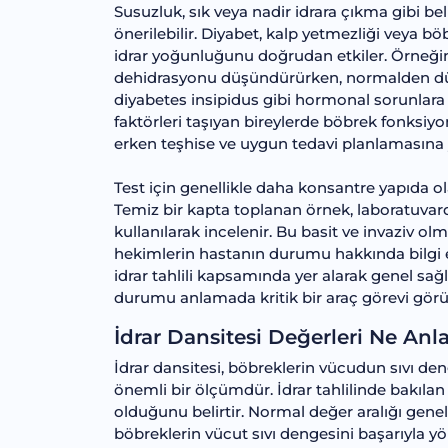
Susuzluk, sık veya nadir idrara çıkma gibi beli
önerilebilir. Diyabet, kalp yetmezliği veya böb
idrar yoğunluğunu doğrudan etkiler. Örneğin,
dehidrasyonu düşündürürken, normalden düşü
diyabetes insipidus gibi hormonal sorunlara iş
faktörleri taşıyan bireylerde böbrek fonksiyo
erken teşhise ve uygun tedavi planlamasına 
Test için genellikle daha konsantre yapıda ola
Temiz bir kapta toplanan örnek, laboratuvar
kullanılarak incelenir. Bu basit ve invaziv o
hekimlerin hastanın durumu hakkında bilgi ed
idrar tahlili kapsamında yer alarak genel sağl
durumu anlamada kritik bir araç görevi görü
İdrar Dansitesi Değerleri Ne Anl
İdrar dansitesi, böbreklerin vücudun sıvı de
önemli bir ölçümdür. İdrar tahlilinde bakıla
olduğunu belirtir. Normal değer aralığı genelli
böbreklerin vücut sıvı dengesini başarıyla yön